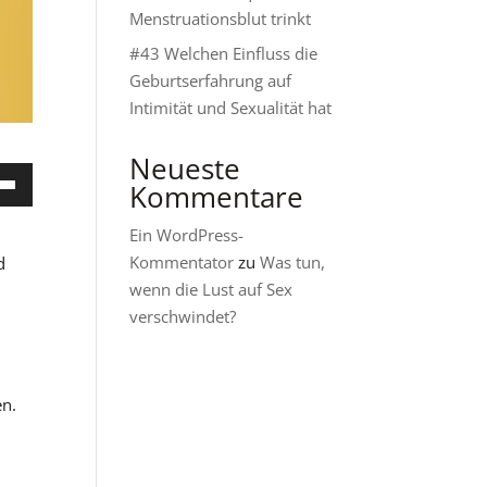
Menstruationsblut trinkt
#43 Welchen Einfluss die
Geburtserfahrung auf
Intimität und Sexualität hat
Neueste
tasten
Kommentare
/Runter
zen,
Ein WordPress-
Kommentator
zu
Was tun,
d
wenn die Lust auf Sex
tärke
verschwindet?
n.
en.