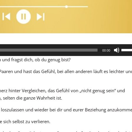
Pfeil
00:00
Hoch
und fragst dich, ob du genug bist?
benut
um
aaren und hast das Gefühl, bei allen anderen läuft es leichter un
die
Lauts
erz hinter Vergleichen, das Gefühl von „nicht genug sein“ und
zu
selten die ganze Wahrheit ist.
regel
uck loszulassen und wieder bei dir und eurer Beziehung anzukomm
sich selbst zu verlieren.